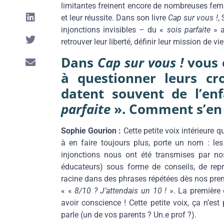
limitantes freinent encore de nombreuses femm
et leur réussite. Dans son livre
Cap sur vous !
,
injonctions invisibles – du «
sois parfaite
» a
retrouver leur liberté, définir leur mission de v
Dans
Cap sur vous !
vous 
à questionner leurs cr
datent souvent de l’e
parfaite
». Comment s’en 
Sophie Gourion :
Cette petite voix intérieure
à en faire toujours plus, porte un nom : le
injonctions nous ont été transmises par nos 
éducateurs) sous forme de conseils, de rep
racine dans des phrases répétées dès nos prem
« «
8/10 ? J’attendais un 10 !
». La première 
avoir conscience ! Cette petite voix, ça n’es
parle (un de vos parents ? Un.e prof ?).