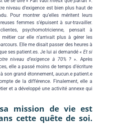
st de se dire «
Fait vaut mieux que parfait
».
tre niveau d’exigence est bien plus haut de
ndu. Pour montrer qu’elles méritent leurs
euses femmes s’épuisent à sur-travailler.
ientes, psychomotricienne, pensait à
étier car elle n’arrivait plus à gérer les
parcours. Elle me disait passer des heures à
 que ses patient.es. Je lui ai demandé «
Et si
otre niveau d’exigence à 70% ?
». Après
ces, elle a passé moins de temps d’écriture
et à son grand étonnement, aucun.e patient.e
ompte de la différence. Finalement, elle a
ier et a développé une activité annexe qui
sa mission de vie est
ns cette quête de soi.