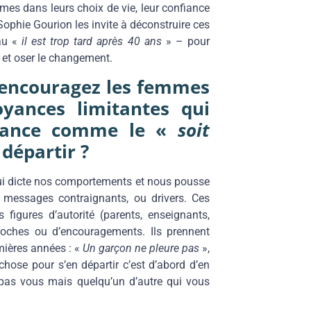
es dans leurs choix de vie, leur confiance
 Sophie Gourion les invite à déconstruire ces
u «
il est trop tard après 40 ans
» – pour
ie et oser le changement.
encouragez les femmes
oyances limitantes qui
nfance comme le «
soit
départir ?
 qui dicte nos comportements et nous pousse
s messages contraignants, ou drivers. Ces
figures d’autorité (parents, enseignants,
roches ou d’encouragements. Ils prennent
ières années : «
Un garçon ne pleure pas
»,
chose pour s’en départir c’est d’abord d’en
t pas vous mais quelqu’un d’autre qui vous