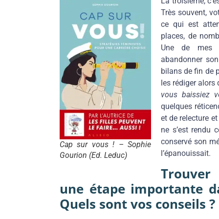
La troisième, c’e
Très souvent, vo
ce qui est atte
places, de nombr
Une de mes cl
abandonner son m
bilans de fin de 
les rédiger alors
vous baissiez v
quelques réticen
et de relecture 
ne s’est rendu c
conservé son mét
Cap sur vous ! – Sophie
l’épanouissait.
Gourion (Ed. Leduc)
Trouver 
une étape importante da
Quels sont vos conseils ?