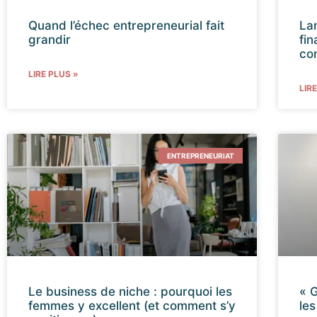
Quand l’échec entrepreneurial fait
La
grandir
fi
co
LIRE PLUS »
LIR
ENTREPRENEURIAT
Le business de niche : pourquoi les
« G
femmes y excellent (et comment s’y
le