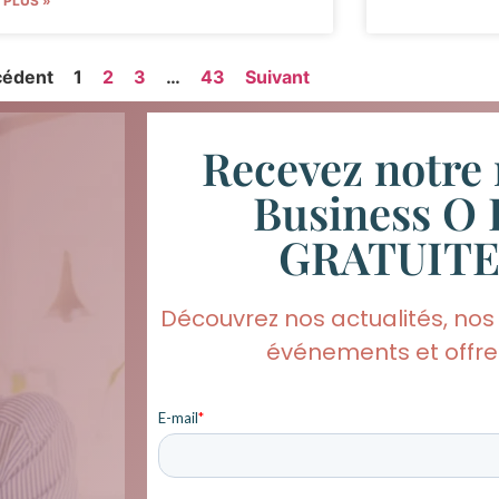
E PLUS »
cédent
1
2
3
…
43
Suivant
Recevez notre 
Business O 
GRATUIT
Découvrez nos actualités, nos
événements et offres