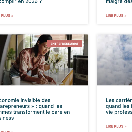
complir en 2026 ?
malgré des
E PLUS »
LIRE PLUS »
ENTREPRENEURIAT
conomie invisible des
Les carriè
carepreneurs » : quand les
quand les 
mmes transforment le care en
vie profess
siness
LIRE PLUS »