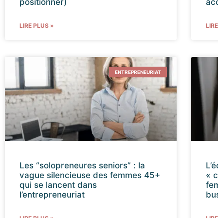
positionner)
ac
LIRE PLUS »
LIR
ENTREPRENEURIAT
Les “solopreneures seniors” : la
L’é
vague silencieuse des femmes 45+
« 
qui se lancent dans
fe
l’entrepreneuriat
bu