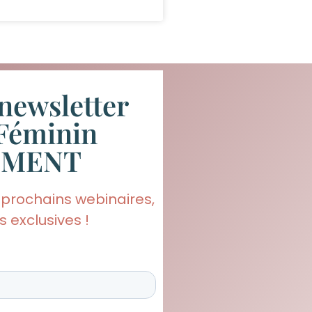
newsletter
Féminin
EMENT
 prochains webinaires,
 exclusives !