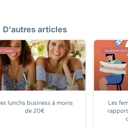
D'autres articles
n Classé
Accélérer Sa C
es lunchs business à moins
Les fem
de 20€
rappor