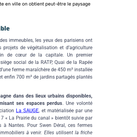
e en ville on obtient peut-être le paysage
ible
des immeubles, les yeux des parisiens ont
s projets de végétalisation et d’agriculture
ein de cœur de la capitale. Un premier
siège social de la RATP, Quai de la Rapée
d’une ferme maraîchère de 450 m² installée
et enfin 700 m² de jardins partagés plantés
 urbains végétalisés
mpagne dans des lieux urbains disponibles,
amisant ses espaces perdus
. Une volonté
ociation
La SAUGE
, et matérialisée par une
 « La Prairie du canal » bientôt suivie par
s à Nantes. Pour Swen Déral, ces fermes
mmobiliers à venir. Elles utilisent la friche