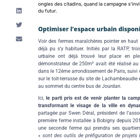
ongles des citadins, quand la campagne s’invit
du futur.
Optimiser l’espace urbain dispon
Voir des fermes maraîchères pointer en haut 
déjà pu s’y habituer. Initiés par la RATP, troi
urbaine ont déjà trouvé leur place en pl
démonstrateur de 250m² avait été réalisé au 
dans le 12éme arrondissement de Paris, suivi 
sur le toit-terrasse du site de Lachambeaudie 
au sommet du centre bus de Jourdan.
espaces
Ici,
le parti pris est de venir planter la ca
transformant le visage de la ville en dyn
partagée par Swen Déral, président de l’ass
première ferme installée à Bobigny depuis 2017
une seconde ferme qui prendra ses quartier
«
sont des outils de préfiguration de projets i