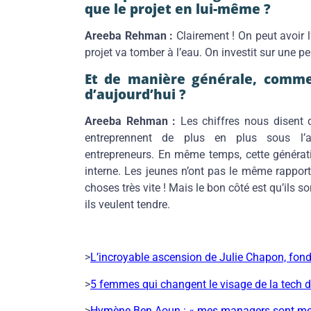
que le projet en lui-même ?
Areeba Rehman :
Clairement ! On peut avoir l’
projet va tomber à l’eau. On investit sur une p
Et de manière générale, comme
d’aujourd’hui ?
Areeba Rehman :
Les chiffres nous disent 
entreprennent de plus en plus sous l’
entrepreneurs. En même temps, cette génératio
interne. Les jeunes n’ont pas le même rapport à
choses très vite ! Mais le bon côté est qu’ils 
ils veulent tendre.
>
L’incroyable ascension de Julie Chapon, fond
>
5 femmes qui changent le visage de la tech 
>
Hymène Ben Aoun : « mes managers sont mes