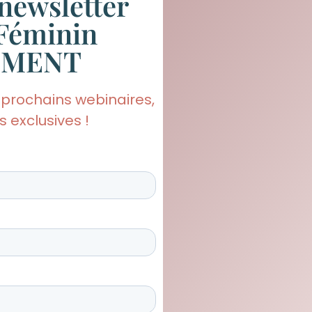
newsletter
Féminin
EMENT
 prochains webinaires,
 exclusives !