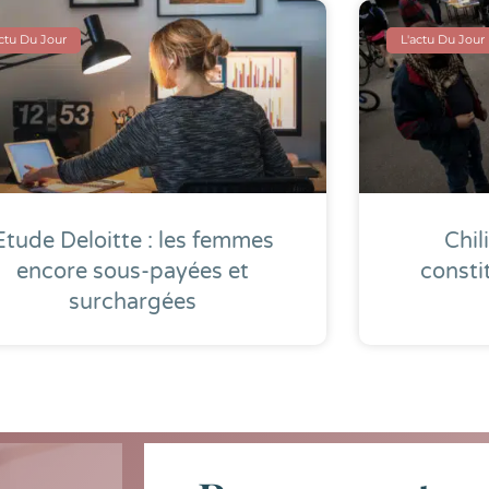
actu Du Jour
L'actu Du Jour
Etude Deloitte : les femmes
Chil
encore sous-payées et
consti
surchargées