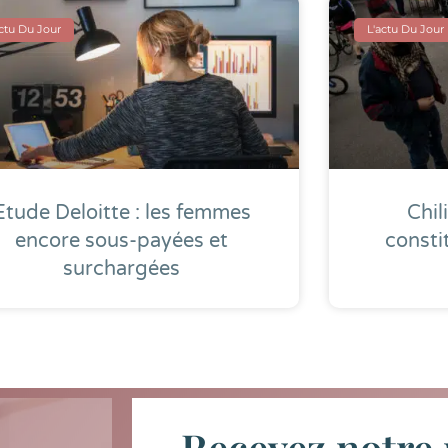
actu Du Jour
L'actu Du Jour
Etude Deloitte : les femmes
Chil
encore sous-payées et
consti
surchargées
Recevez notre 