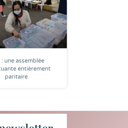
i : une assemblée
tuante entièrement
paritaire
newsletter