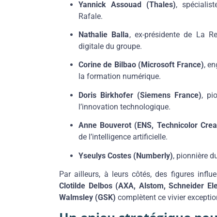
Yannick Assouad (Thales)
, spécialis
Rafale.
Nathalie Balla
, ex-présidente de La Re
digitale du groupe.
Corine de Bilbao (Microsoft France)
, e
la formation numérique.
Doris Birkhofer (Siemens France)
, pi
l’innovation technologique.
Anne Bouverot (ENS, Technicolor Creat
de l’intelligence artificielle.
Yseulys Costes (Numberly)
, pionnière d
Par ailleurs, à leurs côtés, des figures in
Clotilde Delbos (AXA, Alstom, Schneider Ele
Walmsley (GSK)
complètent ce vivier exceptio