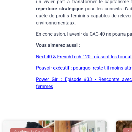
un vivier prêt à transformer le capitalisme 
répertoire stratégique
pour les conseils d’ad
quête de profils féminins capables de releve
environnementaux.
En conclusion, l’avenir du CAC 40 ne pourra p
Vous aimerez aussi :
Next 40 & FrenchTech 120 : où sont les fondat
Pouvoir exécutif : pourquoi reste-t-il moins at
Power Girl : Episode #33 • Rencontre avec
femmes
Accélérer Sa Carrière
Acc