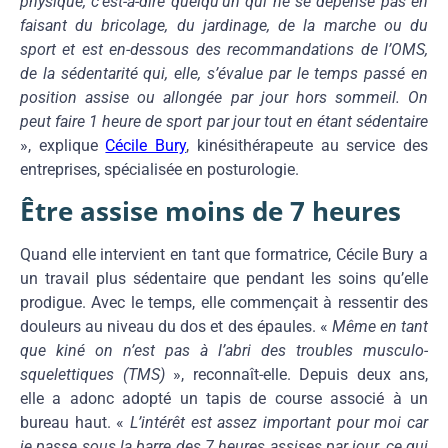
physique, c’est-à-dire quelqu’un qui ne se dépense pas en
faisant du bricolage, du jardinage, de la marche ou du
sport et est en-dessous des recommandations de l’OMS,
de la sédentarité qui, elle, s’évalue par le temps passé en
position assise ou allongée par jour hors sommeil. On
peut faire 1 heure de sport par jour tout en étant sédentaire
», explique
Cécile Bury
, kinésithérapeute au service des
entreprises, spécialisée en posturologie.
Être assise moins de 7 heures
Quand elle intervient en tant que formatrice, Cécile Bury a
un travail plus sédentaire que pendant les soins qu’elle
prodigue. Avec le temps, elle commençait à ressentir des
douleurs au niveau du dos et des épaules. «
Même en tant
que kiné on n’est pas à l’abri des troubles musculo-
squelettiques (TMS)
», reconnaît-elle. Depuis deux ans,
elle a adonc adopté un tapis de course associé à un
bureau haut. «
L’intérêt est assez important pour moi car
je passe sous la barre des 7 heures assises par jour, ce qui