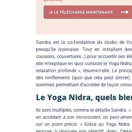
Sandra est la co-fondatrice du studio de Yo
presqu’île lyonnaise. Tout en installant de
coussins, couvertures…) pour accueillir ses él
elle m’explique en quoi consiste le Yoga Nid
relaxation profonde »,
résume-t-elle. Le princ
des ronflements (quoi que cela peut arriver).
sommeil, permettant d’accéder de façon consc
Le Yoga Nidra, quels bie
Ils sont multiples, comme le détaille Sandra.
«
en accédant à son inconscient, on peut amener
sur un point précis. »
Grâce au Yoga Nidra et
procure, à chacune son objectif, donc. Certa