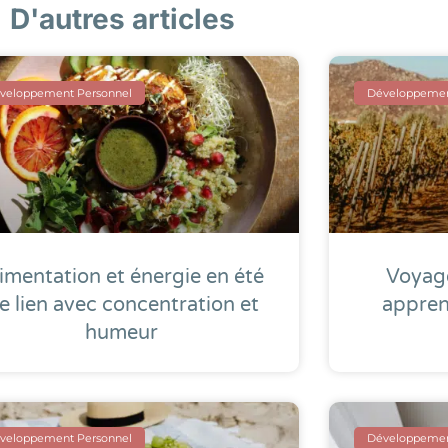
D'autres articles
veloppement Personnel
Développemen
imentation et énergie en été
Voyage
 le lien avec concentration et
appren
humeur
veloppement Personnel
Développemen