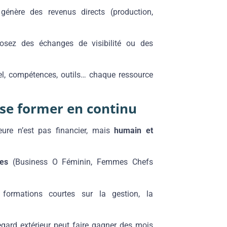
génère des revenus directs (production,
posez des échanges de visibilité ou des
riel, compétences, outils… chaque ressource
 se former en continu
eure n’est pas financier, mais
humain et
res
(Business O Féminin, Femmes Chefs
ormations courtes sur la gestion, la
egard extérieur peut faire gagner des mois