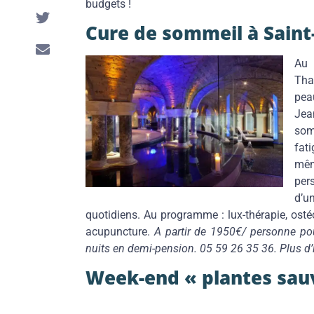
budgets !
Cure de sommeil à Saint
Au 
Tha
pea
Jea
som
fat
mê
per
d’u
quotidiens. Au programme : lux-thérapie, ost
acupuncture.
A partir de 1950€/ personne po
nuits en demi-pension. 05 59 26 35 36. Plus d
Week-end « plantes sauv