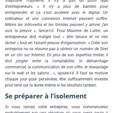
Stéphane Truphème, il n’y a pas un profil type
d’entrepreneurs. «
Il n’y a plus de barrière pour
entreprendre et ça s’est accéléré avec le digital. Un
ordinateur et une connexion Internet peuvent suffire.
Même les introvertis et les timides peuvent y arriver, j’en
suis la preuve
», lance-t-il. Pour Maxime de Lattin, un
entrepreneur doit malgré tout «
être tenace et ne rien
lâcher
» tout en faisant preuve d’organisation. «
Créer son
entreprise ne se résume pas à obtenir un numéro de Siret
en un clic sur Internet. En plus de son expertise métier, il
doit jongler entre la
comptabilité, le démarchage
commercial, la communication de son offre, le réseautage
sur le web et les salons…
», ajoute-t-il. Il faut se motiver
chaque jour pour persévérer, être suffisamment investie
pour tenir sur la durée même si les résultats tardent.
Se préparer à l’isolement
Si vous lancez votre entreprise, vous commencerez
probablement par une structure où vous serez seule à