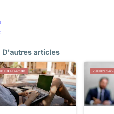
i
e
D'autres articles
élérer Sa Carrière
Accélérer Sa C