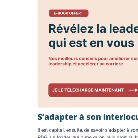
S’adapter à son interloc
Il est capital, ensuite, de savoir s’adapter à s
PDG, un leader, qui aime qu’on aille droit au b