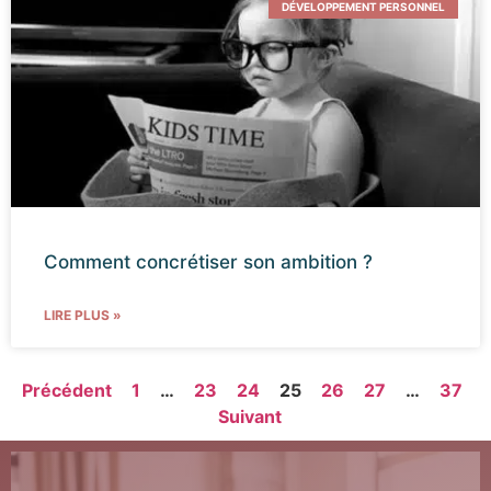
DÉVELOPPEMENT PERSONNEL
Comment concrétiser son ambition ?
LIRE PLUS »
Précédent
1
…
23
24
25
26
27
…
37
Suivant