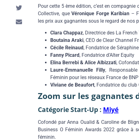
Pour cette 5 ème édition, c’est en compagnie
Collective, que
Véronique Forge Karibian
– F
les prix aux gagnantes sous le regard de nos p
Clara Chappaz
, Directrice des La French
Boutaina Araki
, CEO de Clear Channel F
Cécile Reinaud
, Fondatrice de Séraphine
Fanny Picard
, Fondatrice d’Alter Equity
Elina Berrebi & Alice Albizzati
, Cofondat
Laure-Emmanuelle Filly
, Responsable
Féminin pour les réseaux France de BNP
Viviane de Beaufort
, Fondatrice du clu
Zoom sur les gagnantes d
Catégorie Start-Up :
Miyé
Cofondé par Anna Oualid & Caroline de Bligni
Business O Féminin Awards 2022 grâce à so
féminin.