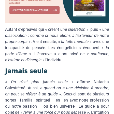
Autant d’épreuves qui «
créent une sidération
», puis «
une
dissociation ; comme si nous étions à l’extérieur de notre
propre corps
». Vient ensuite, «
la fuite mentale
» avec une
incapacité de pensée. Les énergéticiens évoquent «
la
perte d’âme
». L’épreuve a alors privé de
« confiance,
d’estime et d’énergie »
l’individu.
Jamais seule
«
On n’est plus jamais seule
» affirme Natacha
Calestrémé. Aussi, «
quand on a une décision à prendre,
on peut se référer à un guide »
. Ceux-ci sont de plusieurs
sortes : familial, spirituel – en lien avec notre profession
ou notre passion – ou bien universel. Le guide a pour
objet de
« relier à une force qui nous dépasse
». L’intuition