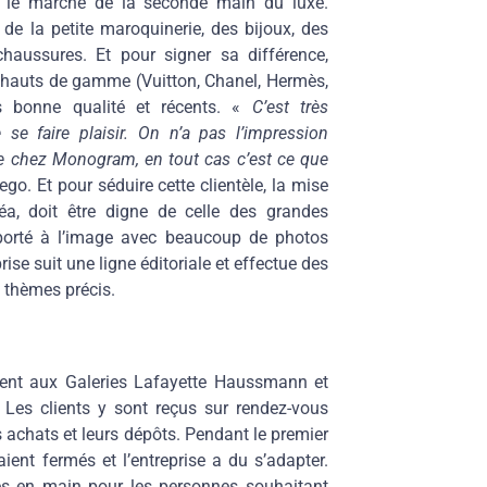
ns le marché de la seconde main du luxe.
de la petite maroquinerie, des bijoux, des
chaussures. Et pour signer sa différence,
s hauts de gamme (Vuitton, Chanel, Hermès,
ès bonne qualité et récents. «
C’est très
se faire plaisir. On n’a pas l’impression
e chez Monogram, en tout cas c’est ce que
go. Et pour séduire cette clientèle, la mise
a, doit être digne de celle des grandes
pporté à l’image avec beaucoup de photos
ise suit une ligne éditoriale et effectue des
 thèmes précis.
nt aux Galeries Lafayette Haussmann et
Les clients y sont reçus sur rendez-vous
 achats et leurs dépôts. Pendant le premier
ient fermés et l’entreprise a du s’adapter.
lés en main pour les personnes souhaitant