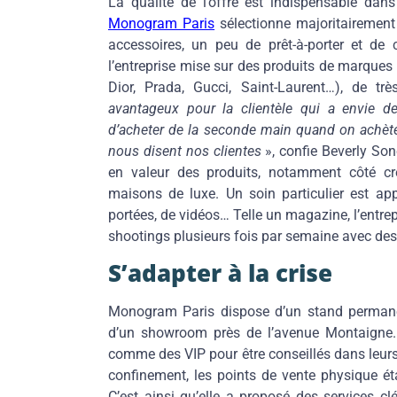
La qualité de l’offre est indispensable da
Monogram Paris
sélectionne majoritairement 
accessoires, un peu de prêt-à-porter et de 
l’entreprise mise sur des produits de marque
Dior, Prada, Gucci, Saint-Laurent…), de tr
avantageux pour la clientèle qui a envie de 
d’acheter de la seconde main quand on achèt
nous disent nos clientes
», confie Beverly Sone
en valeur des produits, notamment côté cré
maisons de luxe. Un soin particulier est a
portées, de vidéos… Telle un magazine, l’entrepr
shootings plusieurs fois par semaine avec des
S’adapter à la crise
Monogram Paris dispose d’un stand permane
d’un showroom près de l’avenue Montaigne. 
comme des VIP pour être conseillés dans leurs
confinement, les points de vente physique éta
C’est ainsi qu’elle a proposé des services c