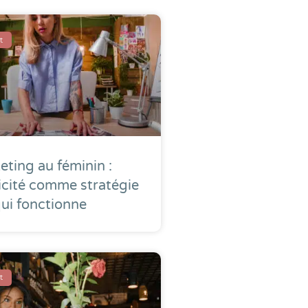
t
ting au féminin :
icité comme stratégie
ui fonctionne
t