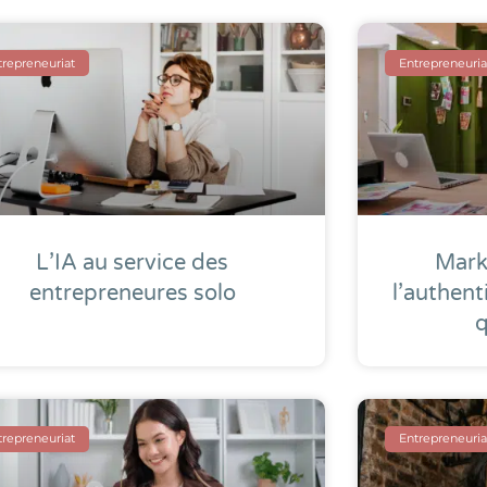
trepreneuriat
Entrepreneuria
L’IA au service des
Marke
entrepreneures solo
l’authent
q
trepreneuriat
Entrepreneuria