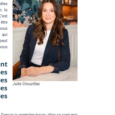
lles
, la
C’est
être
nous
 qui
peut
nous
nt
les
ces
Julie Crouzillac
es
es
 Depuis la première heure, elles se sont mis