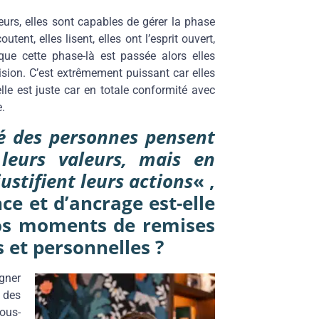
eurs, elles sont capables de gérer la phase
utent, elles lisent, elles ont l’esprit ouvert,
que cette phase-là est passée alors elles
ision. C’est extrêmement puissant car elles
elle est juste car en totale conformité avec
.
é des personnes pensent
leurs valeurs, mais en
justifient leurs actions
« ,
ce et d’ancrage est-elle
nos moments de remises
 et personnelles ?
igner
 des
nous-