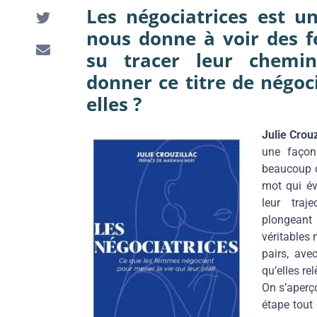
Les négociatrices est u
nous donne à voir des 
su tracer leur chemi
donner ce titre de négoci
elles ?
Julie Crouz
une façon
beaucoup d
mot qui év
leur traj
plongeant 
véritables 
pairs, ave
qu’elles re
On s’aperço
étape tou