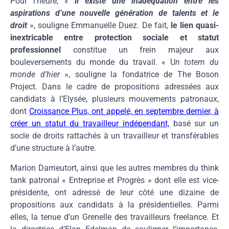
Pour l’heure, «
il existe une inadéquation entre les
aspirations d’une nouvelle génération de talents et le
droit
», souligne Emmanuelle Duez. De fait,
le lien quasi-
inextricable entre protection sociale et statut
professionnel
constitue un frein majeur aux
bouleversements du monde du travail. « U
n totem du
monde d’hier
», souligne la fondatrice de The Boson
Project. Dans le cadre de propositions adressées aux
candidats à l’Elysée, plusieurs mouvements patronaux,
dont
Croissance Plus, ont appelé, en septembre dernier, à
créer un statut du travailleur indépendant,
basé sur un
socle de droits rattachés à un travailleur et transférables
d’une structure à l’autre.
Marion Darrieutort, ainsi que les autres membres du think
tank patronal « Entreprise et Progrès » dont elle est vice-
présidente, ont adressé de leur côté une dizaine de
propositions aux candidats à la présidentielles. Parmi
elles, la tenue d’un Grenelle des travailleurs freelance. Et