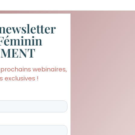
newsletter
Féminin
EMENT
 prochains webinaires,
 exclusives !