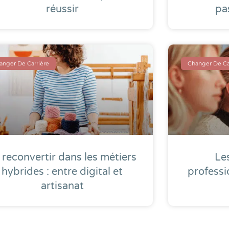
réussir
pa
anger De Carrière
Changer De Ca
 reconvertir dans les métiers
Le
hybrides : entre digital et
professi
artisanat