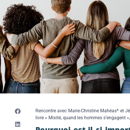
Rencontre avec Marie-Christine Mahéas* et Jér
livre « Mixité, quand les hommes s’engagent »,
Pourquoi est-il si impo