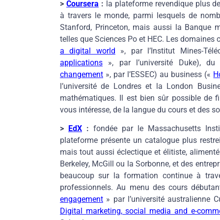
>
Coursera
:
la plateforme revendique plus de
à travers le monde, parmi lesquels de nombre
Stanford, Princeton, mais aussi la Banque m
telles que Sciences Po et HEC. Les domaines c
a digital world
», par l’Institut Mines-Tél
applications
», par l’université Duke), d
changement
», par l’ESSEC) au business («
H
l’université de Londres et la London Busine
mathématiques. Il est bien sûr possible de fil
vous intéresse, de la langue du cours et des so
>
EdX
:
fondée par le Massachusetts Insti
plateforme présente un catalogue plus restre
mais tout aussi éclectique et élitiste, aliment
Berkeley, McGill ou la Sorbonne, et des entre
beaucoup sur la formation continue à trav
professionnels. Au menu des cours débuta
engagement
» par l’université australienne C
Digital marketing, social media and e-comm