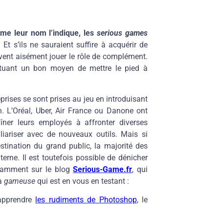
e leur nom l’indique, les
serious games
.
Et s’ils ne sauraient suffire à acquérir de
vent aisément jouer le rôle de complément.
ituant un bon moyen de mettre le pied à
ises se sont prises au jeu en introduisant
. L’Oréal, Uber, Air France ou Danone ont
îner leurs employés à affronter diverses
liariser avec de nouveaux outils. Mais si
stination du grand public, la majorité des
erne. Il est toutefois possible de dénicher
otamment sur le blog
Serious-Game.fr
, qui
la
gameuse
qui est en vous en testant :
 apprendre
les rudiments de Photoshop
, le