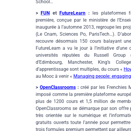
School…
>
FUN
et
FutureLearn
:
les plateformes fr
première, conçue par le ministère de l’Ense
inaugurée à l’automne 2013, regroupe les proj
(Le Cnam, Sciences Po, ParisTech…). D’abord
recouvre désormais 150 cours balayant une 
FutureLearn a vu le jour à l’initiative d’une
universités réputées du Russell Group (
d’Edimbourg, Manchester, King’s Coll
d’apprentissage sont multiples, du cours «
How
au Mooc à venir «
Managing people: engaging
>
OpenClassrooms
:
créé par les Frenchies M
imposé comme la première plateforme européen
plus de 1200 cours et 1,5 million de membr
OpenClassrooms se démarque par son offre p
très orientée sur le numérique et l’informat
gratuits ouverts toute l’année pour permett
trois formules premium permettent par ailleur