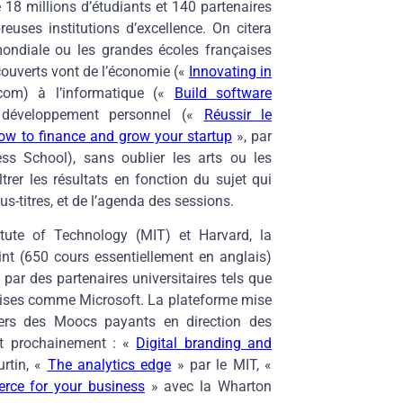
 18 millions d’étudiants et 140 partenaires
uses institutions d’excellence. On citera
ondiale ou les grandes écoles françaises
ouverts vont de l’économie («
Innovating in
écom) à l’informatique («
Build software
u développement personnel («
Réussir le
ow to finance and grow your startup
», par
ss School), sans oublier les arts ou les
trer les résultats en fonction du sujet qui
us-titres, et de l’agenda des sessions.
tute of Technology (MIT) et Harvard, la
int (650 cours essentiellement en anglais)
é par des partenaires universitaires tels que
prises comme Microsoft. La plateforme mise
ers des Moocs payants en direction des
nt prochainement : «
Digital branding and
urtin, «
The analytics edge
» par le MIT, «
erce for your business
» avec la Wharton